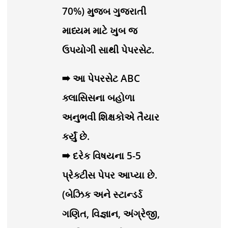
70%) મુજબ ગુજરાતી
માધ્યમ માટે ખુબ જ
ઉપયોગી સાથી પેપરસેટ.
➡ આ પેપરસેટ ABC
ક્લાસિસના બહોળા
અનુભવી શિક્ષકોએ તૈયાર
કર્યું છે.
➡ દરેક વિષયના 5-5
પ્રેક્ટીસ પેપર આપ્યા છે.
(બેઝિક અને સ્ટાન્ડર્ડ
ગણિત, વિજ્ઞાન, અંગ્રેજી,