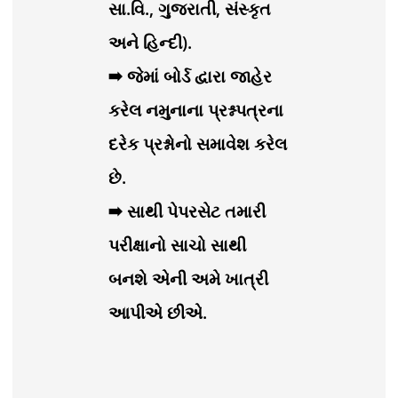
સા.વિ., ગુજરાતી, સંસ્કૃત
અને હિન્દી).
➡ જેમાં બોર્ડ દ્વારા જાહેર
કરેલ નમુનાના પ્રશ્નપત્રના
દરેક પ્રશ્નોનો સમાવેશ કરેલ
છે.
➡ સાથી પેપરસેટ તમારી
પરીક્ષાનો સાચો સાથી
બનશે એની અમે ખાત્રી
આપીએ છીએ.