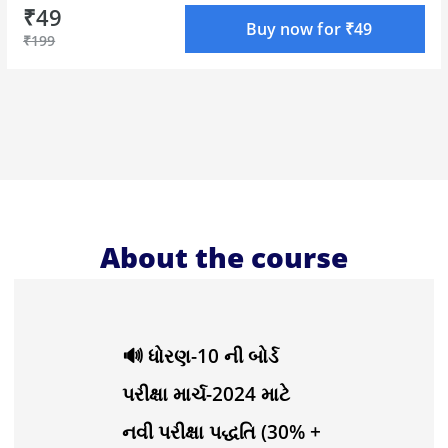
₹49
Instructor: Bharat Sir, Suresh Sir, Vivek Sir, Nikhil
Buy now for ₹49
₹199
Sir
Language: Gujarati
About the course
🔊 ધોરણ-10 ની બોર્ડ
પરીક્ષા માર્ચ-2024 માટે
નવી પરીક્ષા પદ્ધતિ (30% +